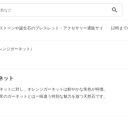
search
ストーンや誕生石のブレスレット・アクセサリー通販サイ
12時ま
レンジガーネット）
ネット
ネットに対し、オレンジガーネットは鮮やかな朱色が特徴。
常のガーネットとは一味違う特別な魅力を放つ天然石です。