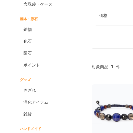
念珠袋・ケース
価格
標本・原石
鉱物
化石
隕石
ポイント
1
グッズ
さざれ
浄化アイテム
雑貨
ハンドメイド