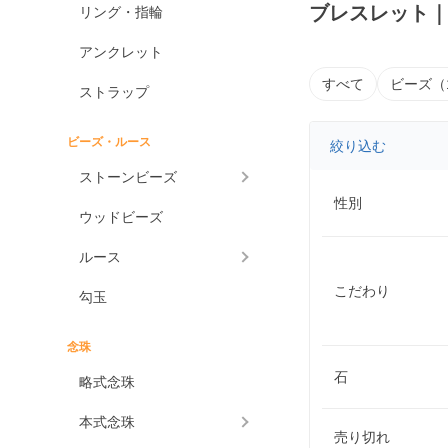
ブレスレット
リング・指輪
アンクレット
すべて
ビーズ（
ストラップ
ビーズ・ルース
絞り込む
ストーンビーズ
性別
ウッドビーズ
ルース
こだわり
勾玉
念珠
石
略式念珠
本式念珠
売り切れ