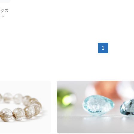
ックス
ット
1