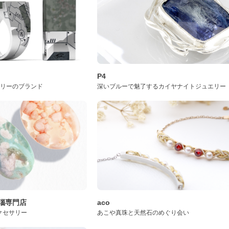
P4
サリーのブランド
深いブルーで魅了するカイヤナイトジュエリー
桜瑪瑙専門店
aco
クセサリー
あこや真珠と天然石のめぐり会い