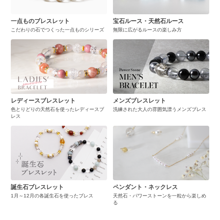
一点ものブレスレット
宝石ルース・天然石ルース
こだわりの石でつくった一点ものシリーズ
無限に広がるルースの楽しみ方
レディースブレスレット
メンズブレスレット
色とりどりの天然石を使ったレディースブ
洗練された大人の雰囲気漂うメンズブレス
レス
誕生石ブレスレット
ペンダント・ネックレス
1月～12月の各誕生石を使ったブレス
天然石・パワーストーンを一粒から楽しめ
る