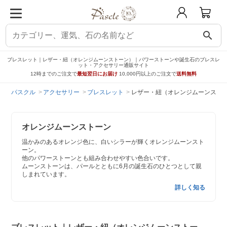
search
ブレスレット｜レザー・紐（オレンジムーンストーン）｜パワーストーンや誕生石のブレスレ
ット・アクセサリー通販サイト
12時までのご注文で
最短翌日にお届け
10,000円以上のご注文で
送料無料
パスクル
アクセサリー
ブレスレット
レザー・紐（オレンジムーンスト
オレンジムーンストーン
温かみのあるオレンジ色に、白いシラーが輝くオレンジムーンスト
ーン。
他のパワーストーンとも組み合わせやすい色合いです。
ムーンストーンは、パールとともに6月の誕生石のひとつとして親
しまれています。
詳しく知る