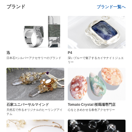
ブランド
ブランド一覧へ
迅
P4
日本石×シルバーアクセサリーのブランド
深いブルーで魅了するカイヤナイトジュエ
リー
石家ユニバーサルマインド
Tomato Crystal 桜瑪瑙専門店
天然石で作るオリジナルのヒーリングアイ
心をときめかせる春色アクセサリー
テム