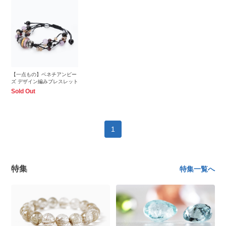
【一点もの】ベネチアンビー
ズ デザイン編みブレスレット
Sold Out
1
特集
特集一覧へ