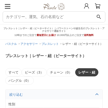
search
ブレスレット｜レザー・紐（ピーターサイト）｜パワーストーンや誕生石のブレスレット・ア
クセサリー通販サイト
12時までのご注文で
最短翌日にお届け
10,000円以上のご注文で
送料無料
パスクル
アクセサリー
ブレスレット
レザー・紐（ピーターサイト）
ブレスレット｜レザー・紐（ピーターサイト）
すべて
ビーズ（3）
チェーン（0）
レザー・紐
バングル（0）
絞り込む
性別