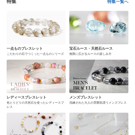
特集
特集一覧へ
一点ものブレスレット
宝石ルース・天然石ルース
こだわりの石でつくった一点ものシリーズ
無限に広がるルースの楽しみ方
レディースブレスレット
メンズブレスレット
色とりどりの天然石を使ったレディースブ
洗練された大人の雰囲気漂うメンズブレス
レス