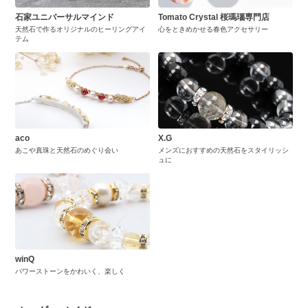
石家ユニバーサルマインド
Tomato Crystal 桜瑪瑙専門店
天然石で作るオリジナルのヒーリングアイ
心をときめかせる春色アクセサリー
テム
aco
X.G
あこや真珠と天然石のめぐり会い
メンズにおすすめの天然石をスタイリッシ
ュに
winQ
パワーストーンをかわいく、楽しく