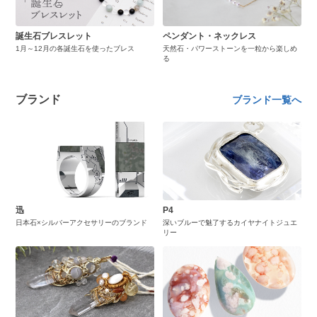
誕生石ブレスレット
ペンダント・ネックレス
1月～12月の各誕生石を使ったブレス
天然石・パワーストーンを一粒から楽しめ
る
ブランド
ブランド一覧へ
迅
P4
日本石×シルバーアクセサリーのブランド
深いブルーで魅了するカイヤナイトジュエ
リー