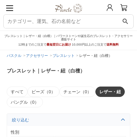
search
ブレスレット｜レザー・紐（白檀）｜パワーストーンや誕生石のブレスレット・アクセサリー
通販サイト
12時までのご注文で
最短翌日にお届け
10,000円以上のご注文で
送料無料
パスクル
アクセサリー
ブレスレット
レザー・紐（白檀）
ブレスレット｜レザー・紐（白檀）
すべて
ビーズ（0）
チェーン（0）
レザー・紐
バングル（0）
絞り込む
性別