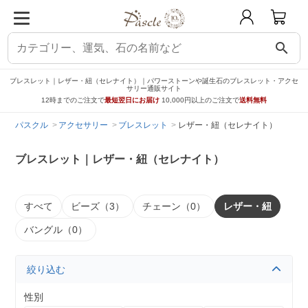
search
ブレスレット｜レザー・紐（セレナイト）｜パワーストーンや誕生石のブレスレット・アクセ
サリー通販サイト
12時までのご注文で
最短翌日にお届け
10,000円以上のご注文で
送料無料
パスクル
アクセサリー
ブレスレット
レザー・紐（セレナイト）
ブレスレット｜レザー・紐（セレナイト）
すべて
ビーズ（3）
チェーン（0）
レザー・紐
バングル（0）
絞り込む
性別