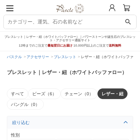
search
ブレスレット｜レザー・紐（ホワイトバッファロー）｜パワーストーンや誕生石のブレスレッ
ト・アクセサリー通販サイト
12時までのご注文で
最短翌日にお届け
10,000円以上のご注文で
送料無料
パスクル
アクセサリー
ブレスレット
レザー・紐（ホワイトバッファロ
ブレスレット｜レザー・紐（ホワイトバッファロー）
すべて
ビーズ（6）
チェーン（0）
レザー・紐
バングル（0）
絞り込む
性別