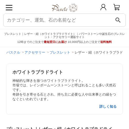
search
ブレスレット｜レザー・紐（ホワイトラブラドライト）｜パワーストーンや誕生石のブレスレ
ット・アクセサリー通販サイト
12時までのご注文で
最短翌日にお届け
10,000円以上のご注文で
送料無料
パスクル
アクセサリー
ブレスレット
レザー・紐（ホワイトラブラドラ
ホワイトラブラドライト
神秘的な輝きを放つホワイトラブラドライト。
市場では、レインボームーンストーンと呼ばれることも多い天然石
です。
奇跡を引き寄せる石とされ、持ち主に必要な人や出来事との縁をつ
なぐといわれています。
詳しく知る