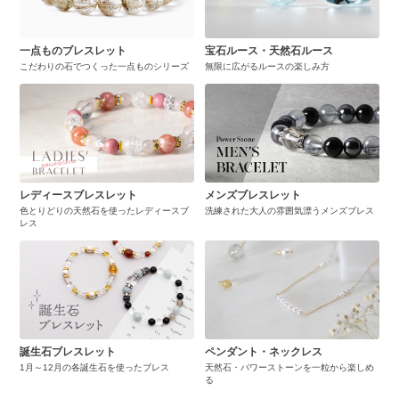
一点ものブレスレット
宝石ルース・天然石ルース
こだわりの石でつくった一点ものシリーズ
無限に広がるルースの楽しみ方
レディースブレスレット
メンズブレスレット
色とりどりの天然石を使ったレディースブ
洗練された大人の雰囲気漂うメンズブレス
レス
誕生石ブレスレット
ペンダント・ネックレス
1月～12月の各誕生石を使ったブレス
天然石・パワーストーンを一粒から楽しめ
る