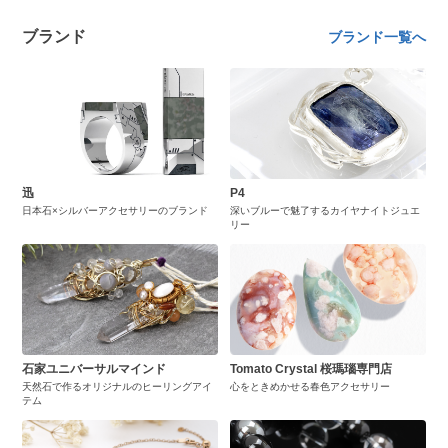
ブランド
ブランド一覧へ
迅
P4
日本石×シルバーアクセサリーのブランド
深いブルーで魅了するカイヤナイトジュエ
リー
石家ユニバーサルマインド
Tomato Crystal 桜瑪瑙専門店
天然石で作るオリジナルのヒーリングアイ
心をときめかせる春色アクセサリー
テム