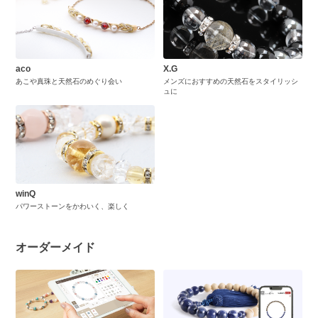
aco
X.G
あこや真珠と天然石のめぐり会い
メンズにおすすめの天然石をスタイリッシ
ュに
winQ
パワーストーンをかわいく、楽しく
オーダーメイド