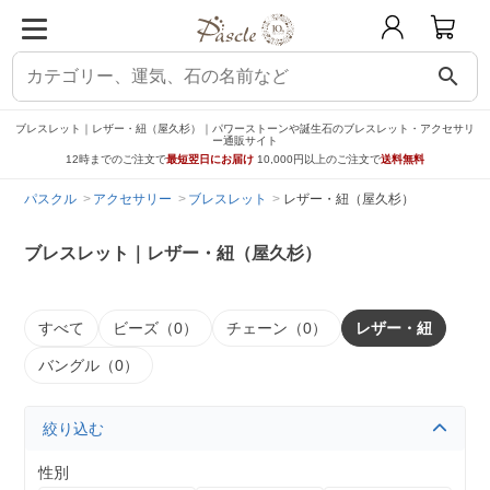
search
ブレスレット｜レザー・紐（屋久杉）｜パワーストーンや誕生石のブレスレット・アクセサリ
ー通販サイト
12時までのご注文で
最短翌日にお届け
10,000円以上のご注文で
送料無料
パスクル
アクセサリー
ブレスレット
レザー・紐（屋久杉）
ブレスレット｜レザー・紐（屋久杉）
すべて
ビーズ（0）
チェーン（0）
レザー・紐
バングル（0）
絞り込む
性別