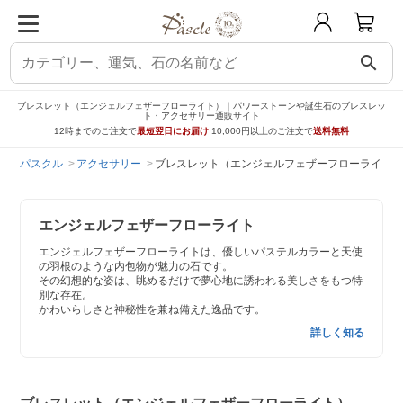
search
ブレスレット（エンジェルフェザーフローライト）｜パワーストーンや誕生石のブレスレッ
ト・アクセサリー通販サイト
12時までのご注文で
最短翌日にお届け
10,000円以上のご注文で
送料無料
パスクル
アクセサリー
ブレスレット（エンジェルフェザーフローライト）
エンジェルフェザーフローライト
エンジェルフェザーフローライトは、優しいパステルカラーと天使
の羽根のような内包物が魅力の石です。
その幻想的な姿は、眺めるだけで夢心地に誘われる美しさをもつ特
別な存在。
かわいらしさと神秘性を兼ね備えた逸品です。
詳しく知る