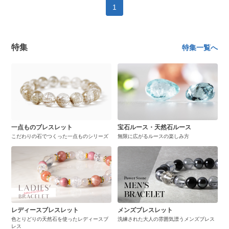
1
特集
特集一覧へ
一点ものブレスレット
宝石ルース・天然石ルース
こだわりの石でつくった一点ものシリーズ
無限に広がるルースの楽しみ方
レディースブレスレット
メンズブレスレット
色とりどりの天然石を使ったレディースブ
洗練された大人の雰囲気漂うメンズブレス
レス