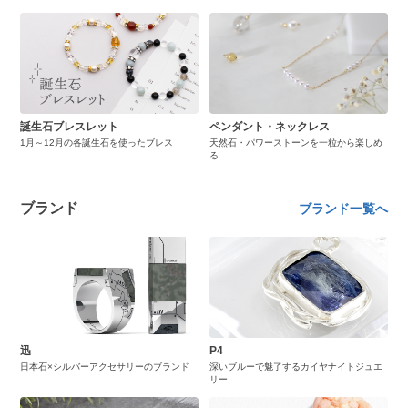
誕生石ブレスレット
ペンダント・ネックレス
1月～12月の各誕生石を使ったブレス
天然石・パワーストーンを一粒から楽しめ
る
ブランド
ブランド一覧へ
迅
P4
日本石×シルバーアクセサリーのブランド
深いブルーで魅了するカイヤナイトジュエ
リー