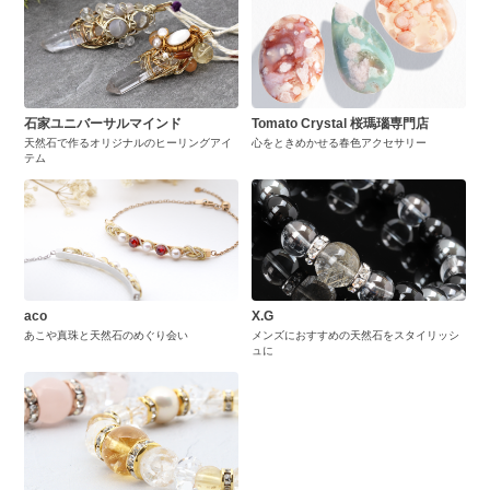
石家ユニバーサルマインド
Tomato Crystal 桜瑪瑙専門店
天然石で作るオリジナルのヒーリングアイ
心をときめかせる春色アクセサリー
テム
aco
X.G
あこや真珠と天然石のめぐり会い
メンズにおすすめの天然石をスタイリッシ
ュに