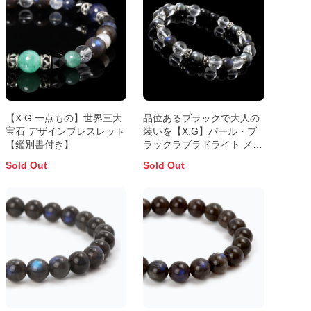
【X.G 一点もの】世界三大
品位あるブラックで大人の
宝石 デザインブレスレット
装いを【X.G】パール・ブ
【鑑別書付き】
ラックラブラドライト メン
ズブレスレット
Sold Out
Sold Out