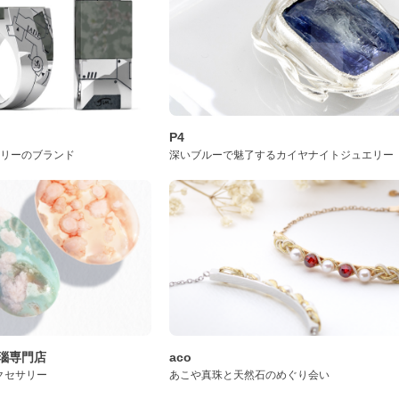
P4
サリーのブランド
深いブルーで魅了するカイヤナイトジュエリー
桜瑪瑙専門店
aco
クセサリー
あこや真珠と天然石のめぐり会い