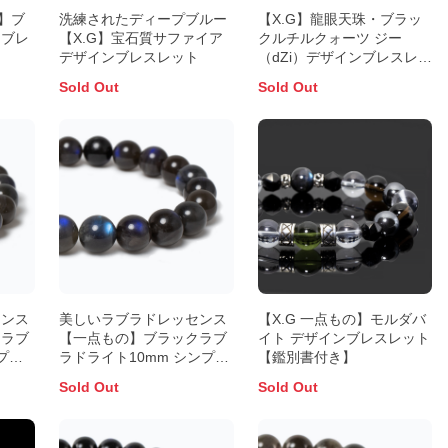
】ブ
洗練されたディープブルー
【X.G】龍眼天珠・ブラッ
ツブレ
【X.G】宝石質サファイア
クルチルクォーツ ジー
デザインブレスレット
（dZi）デザインブレスレッ
ト
Sold Out
Sold Out
センス
美しいラブラドレッセンス
【X.G 一点もの】モルダバ
クラブ
【一点もの】ブラックラブ
イト デザインブレスレット
プル
ラドライト10mm シンプル
【鑑別書付き】
ブレスレット
Sold Out
Sold Out