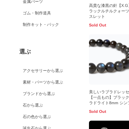
金属パーツ
高貴な漆黒の針【X.G
ラックルチルクォー
ゴム・制作道具
スレット
制作キット・パック
Sold Out
選ぶ
アクセサリーから選ぶ
素材・パーツから選ぶ
美しいラブラドレッ
ブランドから選ぶ
【一点もの】ブラッ
ラドライト8mm シン
石から選ぶ
ブレスレット
Sold Out
石の色から選ぶ
誕生石から選ぶ