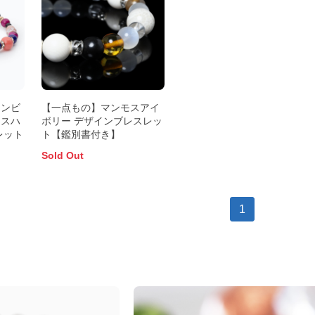
アンビ
【一点もの】マンモスアイ
キスハ
ボリー デザインブレスレッ
レット
ト【鑑別書付き】
Sold Out
1