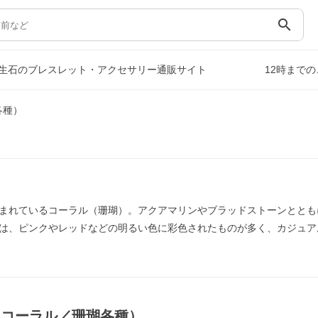
search
生石のブレスレット・アクセサリー通販サイト
12時まで
各種）
まれているコーラル（珊瑚）。アクアマリンやブラッドストーンととも
は、ピンクやレッドなどの明るい色に彩色されたものが多く、カジュア
（コーラル／珊瑚各種）