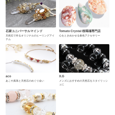
石家ユニバーサルマインド
Tomato Crystal 桜瑪瑙専門店
天然石で作るオリジナルのヒーリングアイ
心をときめかせる春色アクセサリー
テム
aco
X.G
あこや真珠と天然石のめぐり会い
メンズにおすすめの天然石をスタイリッシ
ュに