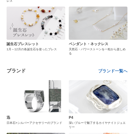
レス
誕生石ブレスレット
ペンダント・ネックレス
1月～12月の各誕生石を使ったブレス
天然石・パワーストーンを一粒から楽しめ
る
ブランド
ブランド一覧へ
迅
P4
日本石×シルバーアクセサリーのブランド
深いブルーで魅了するカイヤナイトジュエ
リー