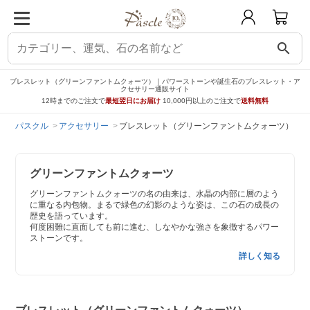
search
ブレスレット（グリーンファントムクォーツ）｜パワーストーンや誕生石のブレスレット・ア
クセサリー通販サイト
12時までのご注文で
最短翌日にお届け
10,000円以上のご注文で
送料無料
パスクル
アクセサリー
ブレスレット（グリーンファントムクォーツ）
グリーンファントムクォーツ
グリーンファントムクォーツの名の由来は、水晶の内部に層のよう
に重なる内包物。まるで緑色の幻影のような姿は、この石の成長の
歴史を語っています。
何度困難に直面しても前に進む、しなやかな強さを象徴するパワー
ストーンです。
詳しく知る