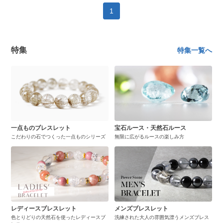
1
特集
特集一覧へ
一点ものブレスレット
宝石ルース・天然石ルース
こだわりの石でつくった一点ものシリーズ
無限に広がるルースの楽しみ方
レディースブレスレット
メンズブレスレット
色とりどりの天然石を使ったレディースブ
洗練された大人の雰囲気漂うメンズブレス