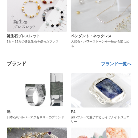
誕生石ブレスレット
ペンダント・ネックレス
1月～12月の各誕生石を使ったブレス
天然石・パワーストーンを一粒から楽しめ
る
ブランド
ブランド一覧へ
迅
P4
日本石×シルバーアクセサリーのブランド
深いブルーで魅了するカイヤナイトジュエ
リー