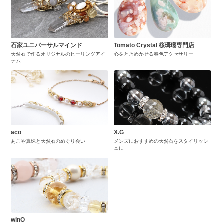
石家ユニバーサルマインド
Tomato Crystal 桜瑪瑙専門店
天然石で作るオリジナルのヒーリングアイ
心をときめかせる春色アクセサリー
テム
aco
X.G
あこや真珠と天然石のめぐり会い
メンズにおすすめの天然石をスタイリッシ
ュに
winQ