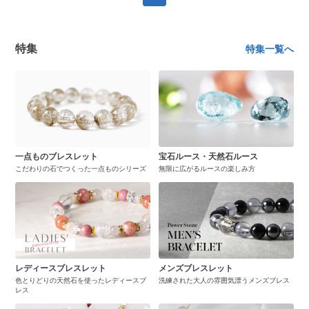
特集
特集一覧へ
一点ものブレスレット
宝石ルース・天然石ルース
こだわりの石でつくった一点ものシリーズ
無限に広がるルースの楽しみ方
レディースブレスレット
メンズブレスレット
色とりどりの天然石を使ったレディースブ
洗練された大人の雰囲気漂うメンズブレス
レス