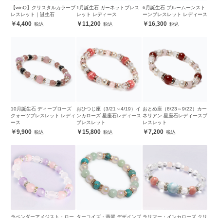
【winQ】クリスタルカラーブ
1月誕生石 ガーネットブレス
6月誕生石 ブルームーンスト
レスレット｜誕生石
レット レディース
ーンブレスレット レディース
4,400
11,200
16,300
10月誕生石 ディープローズ
おひつじ座（3/21～4/19）イ
おとめ座（8/23～9/22）カー
クォーツブレスレット レディ
ンカローズ 星座石レディース
ネリアン 星座石レディースブ
ース
ブレスレット
レスレット
9,900
15,800
7,200
ラベンダーアメジスト・ロー
ターコイズ・翡翠 デザインブ
ラリマー・インカローズ クリ