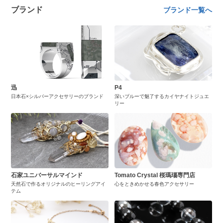
ブランド
ブランド一覧へ
迅
P4
日本石×シルバーアクセサリーのブランド
深いブルーで魅了するカイヤナイトジュエ
リー
石家ユニバーサルマインド
Tomato Crystal 桜瑪瑙専門店
天然石で作るオリジナルのヒーリングアイ
心をときめかせる春色アクセサリー
テム