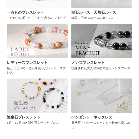
一点ものブレスレット
宝石ルース・天然石ルース
こだわりの石でつくった一点ものシリーズ
無限に広がるルースの楽しみ方
レディースブレスレット
メンズブレスレット
色とりどりの天然石を使ったレディースブ
洗練された大人の雰囲気漂うメンズブレス
レス
誕生石ブレスレット
ペンダント・ネックレス
1月～12月の各誕生石を使ったブレス
天然石・パワーストーンを一粒から楽しめ
る