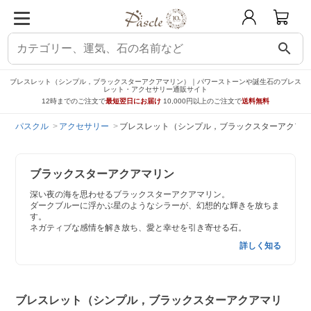
search
ブレスレット（シンプル，ブラックスターアクアマリン）｜パワーストーンや誕生石のブレス
レット・アクセサリー通販サイト
12時までのご注文で
最短翌日にお届け
10,000円以上のご注文で
送料無料
パスクル
アクセサリー
ブレスレット（シンプル，ブラックスターアクアマ
ブラックスターアクアマリン
深い夜の海を思わせるブラックスターアクアマリン。
ダークブルーに浮かぶ星のようなシラーが、幻想的な輝きを放ちま
す。
ネガティブな感情を解き放ち、愛と幸せを引き寄せる石。
詳しく知る
ブレスレット（シンプル，ブラックスターアクアマリ