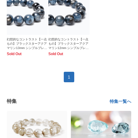
幻想的なコントラスト【一点
幻想的なコントラスト【一点
もの】ブラックスターアクア
もの】ブラックスターアクア
マリン13mm シンプルブレス
マリン12mm シンプルブレス
レット
レット
Sold Out
Sold Out
1
特集
特集一覧へ