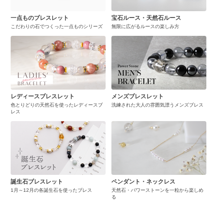
一点ものブレスレット
宝石ルース・天然石ルース
こだわりの石でつくった一点ものシリーズ
無限に広がるルースの楽しみ方
レディースブレスレット
メンズブレスレット
色とりどりの天然石を使ったレディースブ
洗練された大人の雰囲気漂うメンズブレス
レス
誕生石ブレスレット
ペンダント・ネックレス
1月～12月の各誕生石を使ったブレス
天然石・パワーストーンを一粒から楽しめ
る