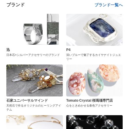
ブランド
ブランド一覧へ
迅
P4
日本石×シルバーアクセサリーのブランド
深いブルーで魅了するカイヤナイトジュエ
リー
石家ユニバーサルマインド
Tomato Crystal 桜瑪瑙専門店
天然石で作るオリジナルのヒーリングアイ
心をときめかせる春色アクセサリー
テム