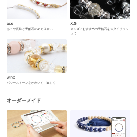
aco
X.G
あこや真珠と天然石のめぐり会い
メンズにおすすめの天然石をスタイリッシ
ュに
winQ
パワーストーンをかわいく、楽しく
オーダーメイド