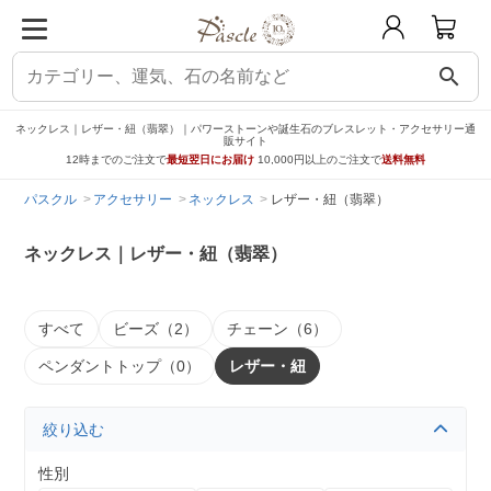
search
ネックレス｜レザー・紐（翡翠）｜パワーストーンや誕生石のブレスレット・アクセサリー通
販サイト
12時までのご注文で
最短翌日にお届け
10,000円以上のご注文で
送料無料
パスクル
アクセサリー
ネックレス
レザー・紐（翡翠）
ネックレス｜レザー・紐（翡翠）
すべて
ビーズ（2）
チェーン（6）
ペンダントトップ（0）
レザー・紐
絞り込む
性別