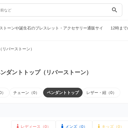
search
ストーンや誕生石のブレスレット・アクセサリー通販サイ
12時ま
（リバーストーン）
ペンダントトップ（リバーストーン）
0）
チェーン（0）
ペンダントトップ
レザー・紐（0）
レディース（0）
メンズ（0）
キッズ（0）