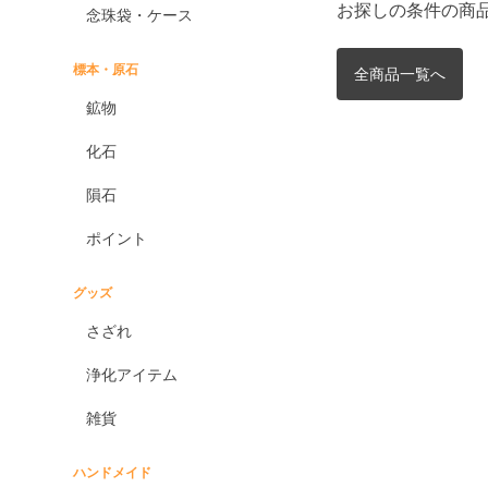
お探しの条件の商
念珠袋・ケース
標本・原石
全商品一覧へ
鉱物
化石
隕石
ポイント
グッズ
さざれ
浄化アイテム
雑貨
ハンドメイド