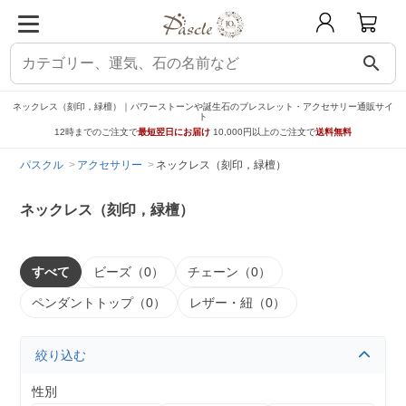
search
ネックレス（刻印，緑檀）｜パワーストーンや誕生石のブレスレット・アクセサリー通販サイ
ト
12時までのご注文で
最短翌日にお届け
10,000円以上のご注文で
送料無料
パスクル
アクセサリー
ネックレス（刻印，緑檀）
ネックレス（刻印，緑檀）
すべて
ビーズ（0）
チェーン（0）
ペンダントトップ（0）
レザー・紐（0）
絞り込む
性別