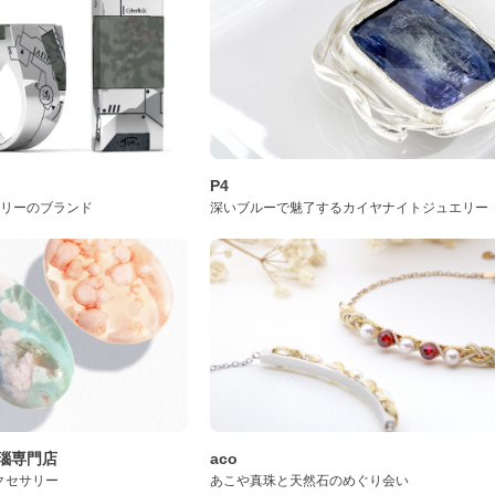
P4
サリーのブランド
深いブルーで魅了するカイヤナイトジュエリー
桜瑪瑙専門店
aco
クセサリー
あこや真珠と天然石のめぐり会い