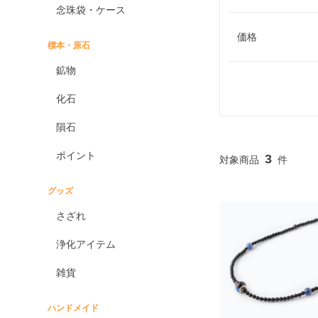
念珠袋・ケース
価格
標本・原石
鉱物
化石
隕石
ポイント
3
グッズ
さざれ
浄化アイテム
雑貨
ハンドメイド