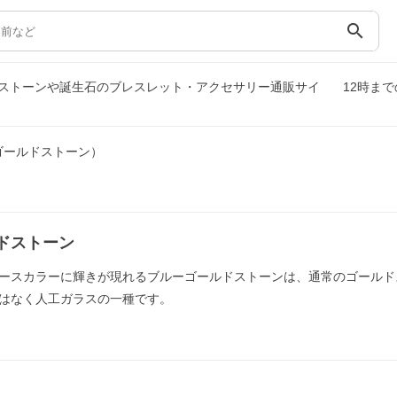
search
ストーンや誕生石のブレスレット・アクセサリー通販サイ
12時ま
ゴールドストーン）
ドストーン
ースカラーに輝きが現れるブルーゴールドストーンは、通常のゴールド
はなく人工ガラスの一種です。