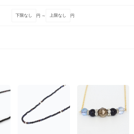
円 ～
円