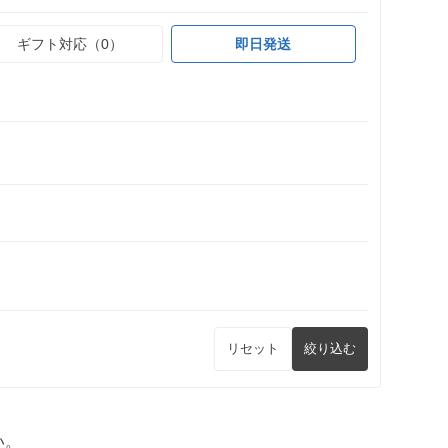
ギフト対応（0）
即日発送
リセット
絞り込む
い。