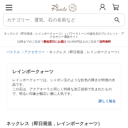
search
ネックレス（即日発送，レインボークォーツ）｜パワーストーンや誕生石のブレスレット・ア
クセサリー通販サイト
12時までのご注文で
最短翌日にお届け
10,000円以上のご注文で
送料無料
パスクル
アクセサリー
ネックレス（即日発送，レインボークォーツ）
レインボークォーツ
レインボークォーツは、シャボン玉のような虹色の輝きが特徴の水
晶です。
この石は、アクアオーラと同じく特殊な加工技術で生まれたもの
で、明るい印象が幅広い層に人気です。
詳しく知る
ネックレス（即日発送，レインボークォーツ）