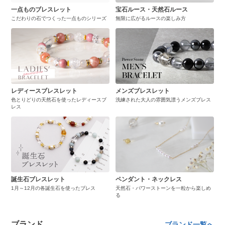
一点ものブレスレット
宝石ルース・天然石ルース
こだわりの石でつくった一点ものシリーズ
無限に広がるルースの楽しみ方
レディースブレスレット
メンズブレスレット
色とりどりの天然石を使ったレディースブ
洗練された大人の雰囲気漂うメンズブレス
レス
誕生石ブレスレット
ペンダント・ネックレス
1月～12月の各誕生石を使ったブレス
天然石・パワーストーンを一粒から楽しめ
る
ブランド
ブランド一覧へ