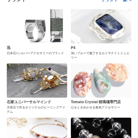
迅
P4
日本石×シルバーアクセサリーのブランド
深いブルーで魅了するカイヤナイトジュエ
リー
石家ユニバーサルマインド
Tomato Crystal 桜瑪瑙専門店
天然石で作るオリジナルのヒーリングアイ
心をときめかせる春色アクセサリー
テム