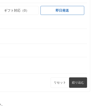
ギフト対応（0）
即日発送
リセット
絞り込む
い。