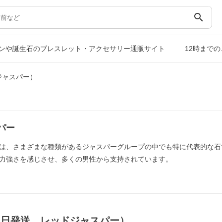
search
ンや誕生石のブレスレット・アクセサリー通販サイト
12時まで
ジャスパー）
パー
は、さまざまな種類があるジャスパーグループの中でも特に代表的な石
力強さを感じさせ、多くの男性から支持されています。
即日発送，レッドジャスパー）