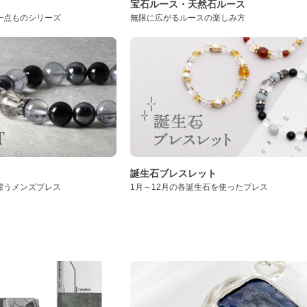
ト
宝石ルース・天然石ルース
一点ものシリーズ
無限に広がるルースの楽しみ方
誕生石ブレスレット
漂うメンズブレス
1月～12月の各誕生石を使ったブレス