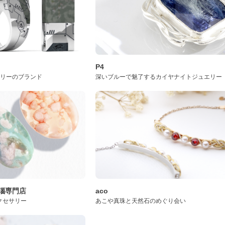
P4
サリーのブランド
深いブルーで魅了するカイヤナイトジュエリー
桜瑪瑙専門店
aco
クセサリー
あこや真珠と天然石のめぐり会い