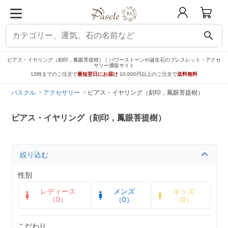
search
ピアス・イヤリング（刻印，鳳眼菩提樹）｜パワーストーンや誕生石のブレスレット・アクセ
サリー通販サイト
12時までのご注文で
最短翌日にお届け
10,000円以上のご注文で
送料無料
パスクル
アクセサリー
ピアス・イヤリング（刻印，鳳眼菩提樹）
ピアス・イヤリング（刻印，鳳眼菩提樹）
絞り込む
性別
レディース
メンズ
キッズ
（0）
（0）
（0）
こだわり