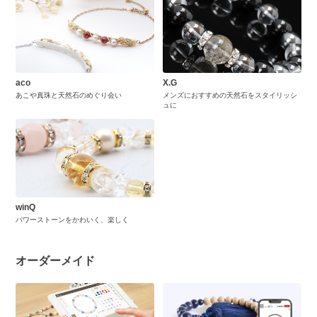
aco
X.G
あこや真珠と天然石のめぐり会い
メンズにおすすめの天然石をスタイリッシ
ュに
winQ
パワーストーンをかわいく、楽しく
オーダーメイド