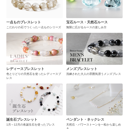
一点ものブレスレット
宝石ルース・天然石ルース
こだわりの石でつくった一点ものシリーズ
無限に広がるルースの楽しみ方
レディースブレスレット
メンズブレスレット
色とりどりの天然石を使ったレディースブ
洗練された大人の雰囲気漂うメンズブレス
レス
誕生石ブレスレット
ペンダント・ネックレス
1月～12月の各誕生石を使ったブレス
天然石・パワーストーンを一粒から楽しめ
る