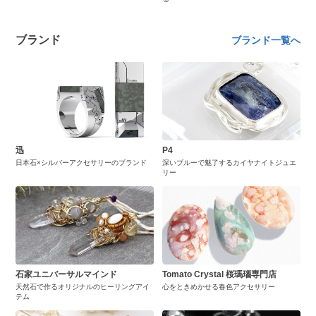
ブランド
ブランド一覧へ
迅
P4
日本石×シルバーアクセサリーのブランド
深いブルーで魅了するカイヤナイトジュエ
リー
石家ユニバーサルマインド
Tomato Crystal 桜瑪瑙専門店
天然石で作るオリジナルのヒーリングアイ
心をときめかせる春色アクセサリー
テム