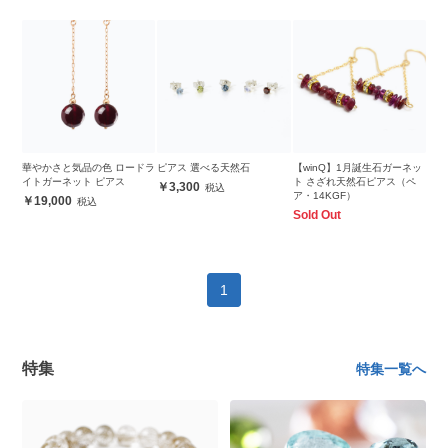
華やかさと気品の色 ロードラ
ピアス 選べる天然石
【winQ】1月誕生石ガーネッ
イトガーネット ピアス
ト さざれ天然石ピアス（ペ
3,300
ア・14KGF）
19,000
Sold Out
1
特集
特集一覧へ