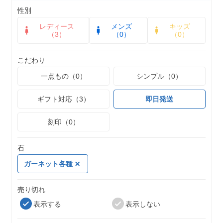
性別
レディース
メンズ
キッズ
（3）
（0）
（0）
こだわり
一点もの（0）
シンプル（0）
ギフト対応（3）
即日発送
刻印（0）
石
ガーネット各種
売り切れ
表示する
表示しない