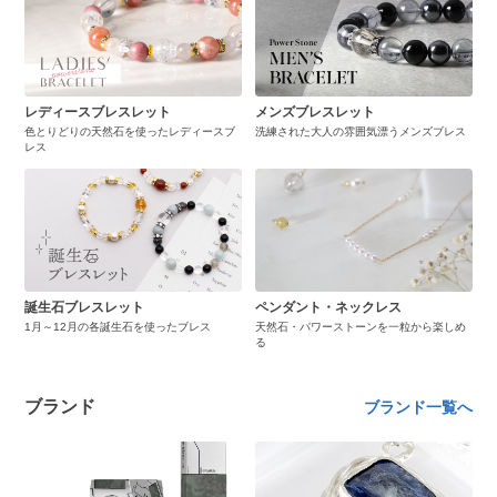
レディースブレスレット
メンズブレスレット
色とりどりの天然石を使ったレディースブ
洗練された大人の雰囲気漂うメンズブレス
レス
誕生石ブレスレット
ペンダント・ネックレス
1月～12月の各誕生石を使ったブレス
天然石・パワーストーンを一粒から楽しめ
る
ブランド
ブランド一覧へ