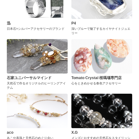
迅
P4
日本石×シルバーアクセサリーのブランド
深いブルーで魅了するカイヤナイトジュエ
リー
石家ユニバーサルマインド
Tomato Crystal 桜瑪瑙専門店
天然石で作るオリジナルのヒーリングアイ
心をときめかせる春色アクセサリー
テム
aco
X.G
あこや真珠と天然石のめぐり会い
メンズにおすすめの天然石をスタイリッシ