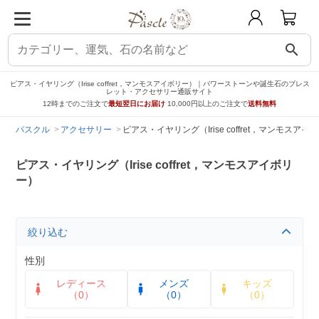
search
ピアス・イヤリング（Irise coffret，マンモスアイボリー）｜パワーストーンや誕生石のブレス
レット・アクセサリー通販サイト
12時までのご注文で
最短翌日にお届け
10,000円以上のご注文で
送料無料
パスクル
アクセサリー
ピアス・イヤリング（Irise coffret，マンモスアイ
ピアス・イヤリング（Irise coffret，マンモスアイボリ
ー）
絞り込む
性別
レディース
メンズ
キッズ
（0）
（0）
（0）