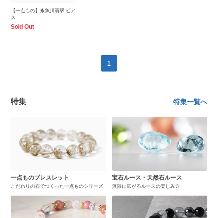
【一点もの】糸魚川翡翠 ピア
ス
Sold Out
1
特集
特集一覧へ
一点ものブレスレット
宝石ルース・天然石ルース
こだわりの石でつくった一点ものシリーズ
無限に広がるルースの楽しみ方