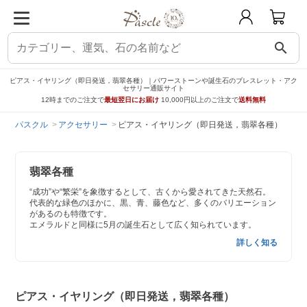
search
ピアス・イヤリング（即日発送，翡翠各種）｜パワーストーンや誕生石のブレスレット・アク
セサリー通販サイト
12時までのご注文で
最短翌日にお届け
10,000円以上のご注文で
送料無料
パスクル
アクセサリー
ピアス・イヤリング（即日発送，翡翠各種）
翡翠各種
“成功”や“繁栄”を象徴するとして、古くから愛されてきた天然石。
代表的な緑色のほかに、黒、青、藤色など、多くのバリエーション
があるのも特徴です。
エメラルドと同様に5月の誕生石として広く知られています。
詳しく知る
ピアス・イヤリング（即日発送，翡翠各種）