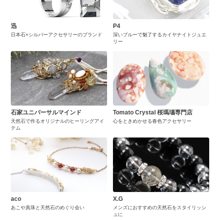
迅
P4
日本石×シルバーアクセサリーのブランド
深いブルーで魅了するカイヤナイトジュエ
リー
石家ユニバーサルマインド
Tomato Crystal 桜瑪瑙専門店
天然石で作るオリジナルのヒーリングアイ
心をときめかせる春色アクセサリー
テム
aco
X.G
あこや真珠と天然石のめぐり会い
メンズにおすすめの天然石をスタイリッシ
ュに