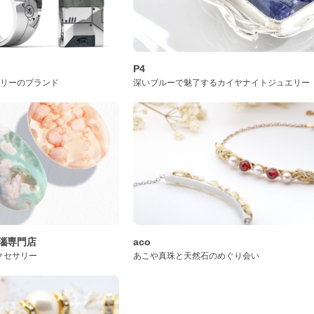
P4
サリーのブランド
深いブルーで魅了するカイヤナイトジュエリー
桜瑪瑙専門店
aco
クセサリー
あこや真珠と天然石のめぐり会い