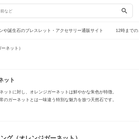
search
ンや誕生石のブレスレット・アクセサリー通販サイト
12時まで
ガーネット）
ネット
ネットに対し、オレンジガーネットは鮮やかな朱色が特徴。
常のガーネットとは一味違う特別な魅力を放つ天然石です。
リング（オレンジガーネット）