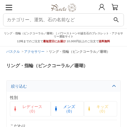
search
リング・指輪（ピンクコーラル／珊瑚）｜パワーストーンや誕生石のブレスレット・アクセサ
リー通販サイト
12時までのご注文で
最短翌日にお届け
10,000円以上のご注文で
送料無料
パスクル
アクセサリー
リング・指輪（ピンクコーラル／珊瑚）
リング・指輪（ピンクコーラル／珊瑚）
絞り込む
性別
レディース
メンズ
キッズ
（0）
（0）
（0）
こだわり