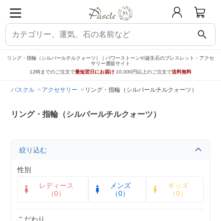
search
リング・指輪（シルバールチルクォーツ）｜パワーストーンや誕生石のブレスレット・アクセ
サリー通販サイト
12時までのご注文で
最短翌日にお届け
10,000円以上のご注文で
送料無料
パスクル
アクセサリー
リング・指輪（シルバールチルクォーツ）
リング・指輪（シルバールチルクォーツ）
絞り込む
性別
レディース
メンズ
キッズ
（0）
（0）
（0）
こだわり