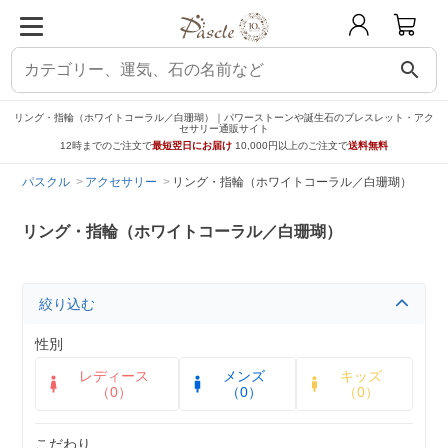
search
リング・指輪（ホワイトコーラル／白珊瑚）｜パワーストーンや誕生石のブレスレット・アク
セサリー通販サイト
12時までのご注文で
最短翌日にお届け
10,000円以上のご注文で
送料無料
パスクル
アクセサリー
リング・指輪（ホワイトコーラル／白珊瑚）
リング・指輪（ホワイトコーラル／白珊瑚）
絞り込む
性別
レディース
メンズ
キッズ
（0）
（0）
（0）
こだわり