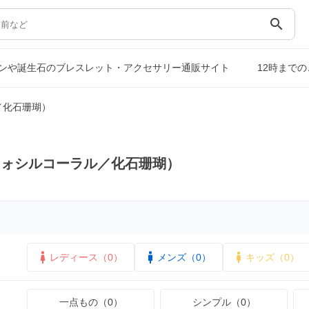
search
ンや誕生石のブレスレット・アクセサリー通販サイト
12時まで
／化石珊瑚）
フォシルコーラル／化石珊瑚）
レディース（0）
メンズ（0）
キッズ（0）
一点もの（0）
シンプル（0）