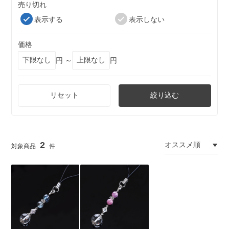
売り切れ
表示する
表示しない
価格
円 ～
円
リセット
絞り込む
2