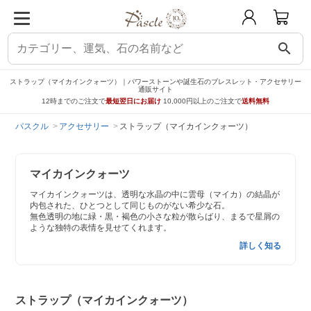
search
ストラップ（マイカインクォーツ）｜パワーストーンや誕生石のブレスレット・アクセサリー
通販サイト
12時までのご注文で
最短翌日にお届け
10,000円以上のご注文で
送料無料
パスクル
アクセサリー
ストラップ（マイカインクォーツ）
マイカインクォーツ
マイカインクォーツは、透明な水晶の中に雲母（マイカ）の結晶が
内包された、ひとつとして同じものがない希少な石。
無色透明の地に緑・黒・褐色の小さな粒が散らばり、まるで星屑の
ような独特の表情を見せてくれます。
詳しく知る
ストラップ（マイカインクォーツ）