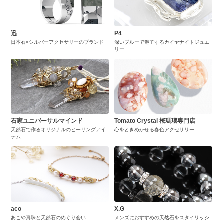
迅
P4
日本石×シルバーアクセサリーのブランド
深いブルーで魅了するカイヤナイトジュエ
リー
石家ユニバーサルマインド
Tomato Crystal 桜瑪瑙専門店
天然石で作るオリジナルのヒーリングアイ
心をときめかせる春色アクセサリー
テム
aco
X.G
あこや真珠と天然石のめぐり会い
メンズにおすすめの天然石をスタイリッシ