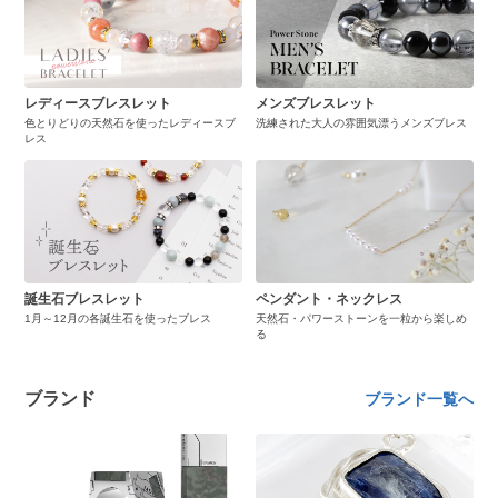
レディースブレスレット
メンズブレスレット
色とりどりの天然石を使ったレディースブ
洗練された大人の雰囲気漂うメンズブレス
レス
誕生石ブレスレット
ペンダント・ネックレス
1月～12月の各誕生石を使ったブレス
天然石・パワーストーンを一粒から楽しめ
る
ブランド
ブランド一覧へ