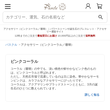
search
アクセサリー（ピンクコーラル／珊瑚）｜パワーストーンや誕生石のブレスレット・アクセサ
リー通販サイト
12時までのご注文で
最短翌日にお届け
10,000円以上のご注文で
送料無料
パスクル
アクセサリー（ピンクコーラル／珊瑚）
ピンクコーラル
コーラル（珊瑚）の中でも、淡い桃色や鮮やかなピンク色のもの
は、ピンクコーラルと呼ばれます。
ただし、天然石市場で流通しているのは主に染色。華やかなサーモ
ンピンクは、カラフルなアクセサリーにぴったりです。
コーラルは、アクアマリンやブラッドストーンとともに、3月の誕
生石のひとつに数えられています。
詳しく知る