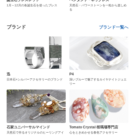
1月～12月の各誕生石を使ったブレス
天然石・パワーストーンを一粒から楽しめ
る
ブランド
ブランド一覧へ
迅
P4
日本石×シルバーアクセサリーのブランド
深いブルーで魅了するカイヤナイトジュエ
リー
石家ユニバーサルマインド
Tomato Crystal 桜瑪瑙専門店
天然石で作るオリジナルのヒーリングアイ
心をときめかせる春色アクセサリー