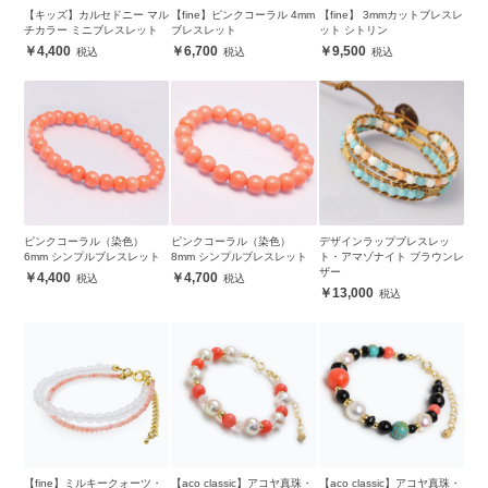
【キッズ】カルセドニー マル
【fine】ピンクコーラル 4mm
【fine】 3mmカットブレスレ
チカラー ミニブレスレット
ブレスレット
ット シトリン
4,400
6,700
9,500
ピンクコーラル（染色）
ピンクコーラル（染色）
デザインラップブレスレッ
6mm シンプルブレスレット
8mm シンプルブレスレット
ト・アマゾナイト ブラウンレ
ザー
4,400
4,700
13,000
【fine】ミルキークォーツ・
【aco classic】アコヤ真珠・
【aco classic】アコヤ真珠・