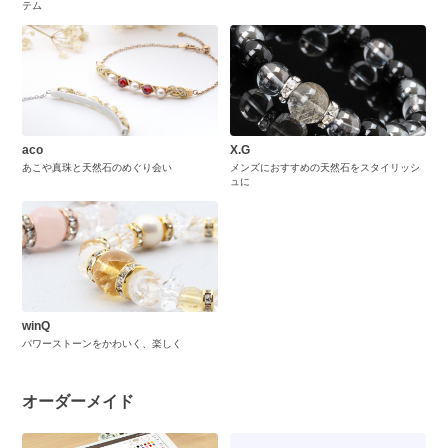
テム
aco
X.G
あこや真珠と天然石のめぐり会い
メンズにおすすめの天然石をスタイリッシ
ュに
winQ
パワーストーンをかわいく、楽しく
オーダーメイド