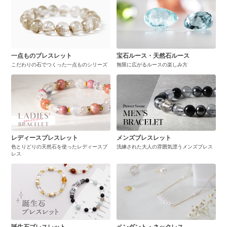
一点ものブレスレット
宝石ルース・天然石ルース
こだわりの石でつくった一点ものシリーズ
無限に広がるルースの楽しみ方
レディースブレスレット
メンズブレスレット
色とりどりの天然石を使ったレディースブ
洗練された大人の雰囲気漂うメンズブレス
レス
誕生石ブレスレット
ペンダント・ネックレス