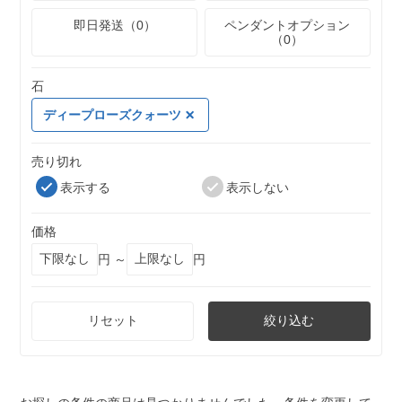
即日発送（0）
ペンダントオプション
（0）
石
ディープローズクォーツ
売り切れ
表示する
表示しない
価格
円 ～
円
リセット
絞り込む