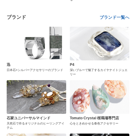
ブランド
ブランド一覧へ
迅
P4
日本石×シルバーアクセサリーのブランド
深いブルーで魅了するカイヤナイトジュエ
リー
石家ユニバーサルマインド
Tomato Crystal 桜瑪瑙専門店
天然石で作るオリジナルのヒーリングアイ
心をときめかせる春色アクセサリー
テム