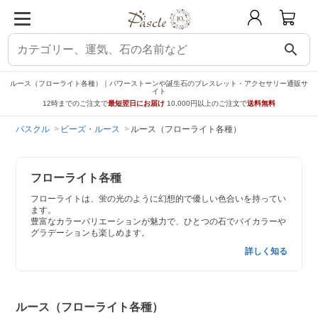
search
ルース（フローライト各種）｜パワーストーンや誕生石のブレスレット・アクセサリー通販サ
イト
12時までのご注文で
最短翌日にお届け
10,000円以上のご注文で
送料無料
パスクル
ビーズ・ルース
ルース（フローライト各種）
フローライト各種
フローライトは、蛍の光のように幻想的で優しい色合いを持ってい
ます。
豊富なカラーバリエーションが魅力で、ひとつの石でバイカラーや
グラデーションも楽しめます。
詳しく知る
ルース（フローライト各種）