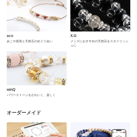
aco
X.G
あこや真珠と天然石のめぐり会い
メンズにおすすめの天然石をスタイリッシ
ュに
winQ
パワーストーンをかわいく、楽しく
オーダーメイド