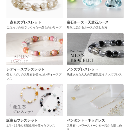
一点ものブレスレット
宝石ルース・天然石ルース
こだわりの石でつくった一点ものシリーズ
無限に広がるルースの楽しみ方
レディースブレスレット
メンズブレスレット
色とりどりの天然石を使ったレディースブ
洗練された大人の雰囲気漂うメンズブレス
レス
誕生石ブレスレット
ペンダント・ネックレス
1月～12月の各誕生石を使ったブレス
天然石・パワーストーンを一粒から楽しめ
る