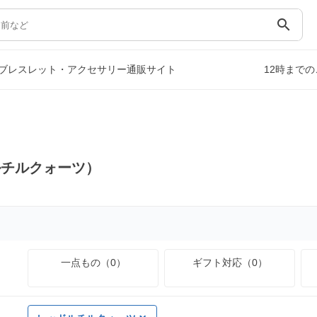
search
ブレスレット・アクセサリー通販サイト
12時まで
）
ルチルクォーツ）
一点もの（0）
ギフト対応（0）