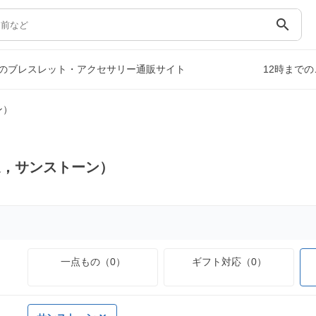
search
のブレスレット・アクセサリー通販サイト
12時まで
ン）
送，サンストーン）
一点もの（0）
ギフト対応（0）