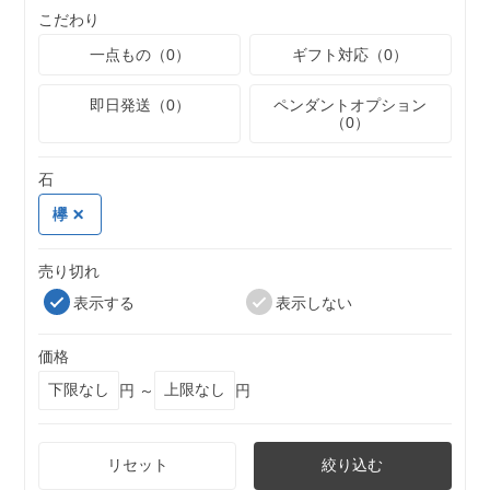
こだわり
一点もの（0）
ギフト対応（0）
即日発送（0）
ペンダントオプション
（0）
石
欅
売り切れ
表示する
表示しない
価格
円 ～
円
リセット
絞り込む