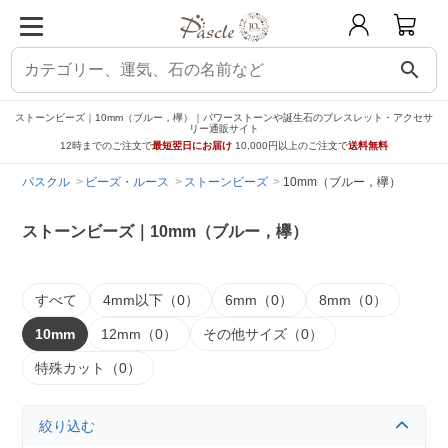
search
ストーンビーズ｜10mm（ブルー，欅）｜パワーストーンや誕生石のブレスレット・アクセサ
リー通販サイト
12時までのご注文で
最短翌日にお届け
10,000円以上のご注文で
送料無料
パスクル
ビーズ・ルース
ストーンビーズ
10mm（ブルー，欅）
ストーンビーズ｜10mm（ブルー，欅）
すべて
4mm以下（0）
6mm（0）
8mm（0）
10mm
12mm（0）
その他サイズ（0）
特殊カット（0）
絞り込む