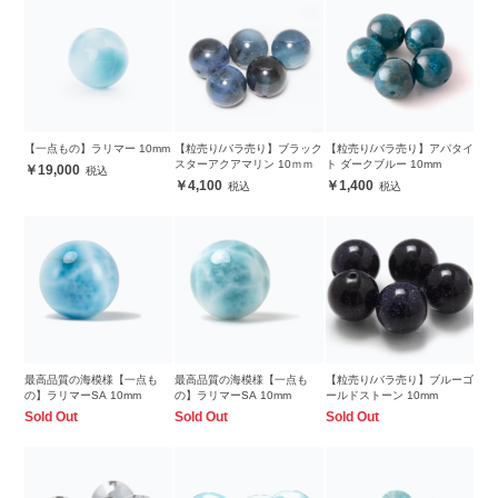
【一点もの】ラリマー 10mm
【粒売り/バラ売り】ブラック
【粒売り/バラ売り】アパタイ
スターアクアマリン 10ｍｍ
ト ダークブルー 10mm
19,000
4,100
1,400
最高品質の海模様【一点も
最高品質の海模様【一点も
【粒売り/バラ売り】ブルーゴ
の】ラリマーSA 10mm
の】ラリマーSA 10mm
ールドストーン 10mm
Sold Out
Sold Out
Sold Out