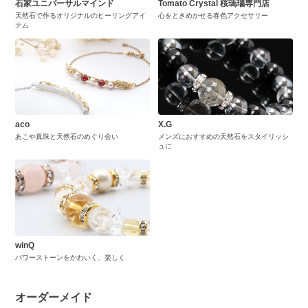
石家ユニバーサルマインド
Tomato Crystal 桜瑪瑙専門店
天然石で作るオリジナルのヒーリングアイ
心をときめかせる春色アクセサリー
テム
aco
X.G
あこや真珠と天然石のめぐり会い
メンズにおすすめの天然石をスタイリッシ
ュに
winQ
パワーストーンをかわいく、楽しく
オーダーメイド