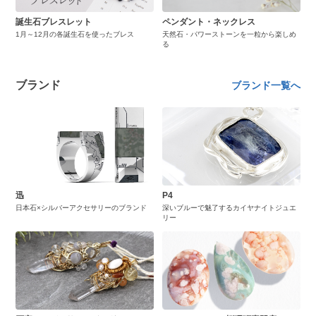
誕生石ブレスレット
ペンダント・ネックレス
1月～12月の各誕生石を使ったブレス
天然石・パワーストーンを一粒から楽しめ
る
ブランド
ブランド一覧へ
迅
P4
日本石×シルバーアクセサリーのブランド
深いブルーで魅了するカイヤナイトジュエ
リー