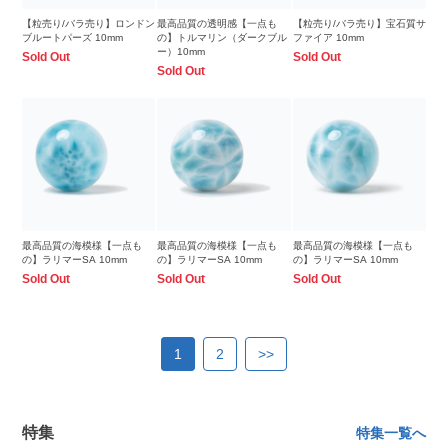
【粒売り/バラ売り】ロンドン
最高品質の透明感【一点も
【粒売り/バラ売り】宝石質サ
ブルートパーズ 10mm
の】トルマリン（ダークブル
ファイア 10mm
ー）10mm
Sold Out
Sold Out
Sold Out
最高品質の海模様【一点も
最高品質の海模様【一点も
最高品質の海模様【一点も
の】ラリマーSA 10mm
の】ラリマーSA 10mm
の】ラリマーSA 10mm
Sold Out
Sold Out
Sold Out
1
2
>>
特集
特集一覧へ