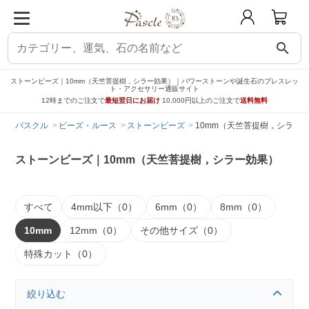
search
ストーンビーズ｜10mm（天竺菩提樹，シラー効果）｜パワーストーンや誕生石のブレスレッ
ト・アクセサリー通販サイト
12時までのご注文で
最短翌日にお届け
10,000円以上のご注文で
送料無料
パスクル
ビーズ・ルース
ストーンビーズ
10mm（天竺菩提樹，シラー
ストーンビーズ｜10mm（天竺菩提樹，シラー効果）
すべて
4mm以下（0）
6mm（0）
8mm（0）
10mm
12mm（0）
その他サイズ（0）
特殊カット（0）
絞り込む