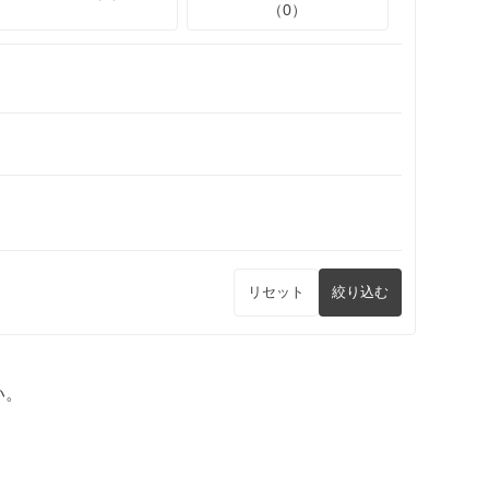
（0）
リセット
絞り込む
い。