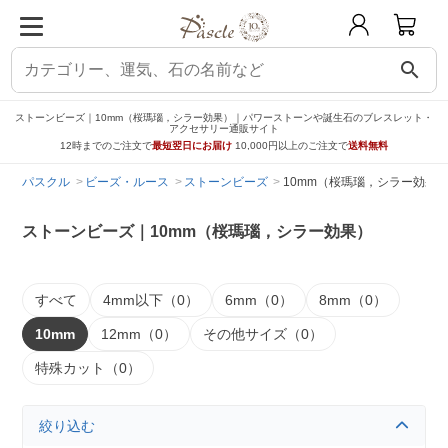
search
ストーンビーズ｜10mm（桜瑪瑙，シラー効果）｜パワーストーンや誕生石のブレスレット・
アクセサリー通販サイト
12時までのご注文で
最短翌日にお届け
10,000円以上のご注文で
送料無料
パスクル
ビーズ・ルース
ストーンビーズ
10mm（桜瑪瑙，シラー効果
ストーンビーズ｜10mm（桜瑪瑙，シラー効果）
すべて
4mm以下（0）
6mm（0）
8mm（0）
10mm
12mm（0）
その他サイズ（0）
特殊カット（0）
絞り込む