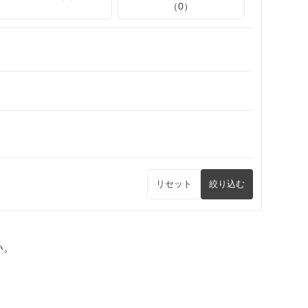
（0）
リセット
絞り込む
い。