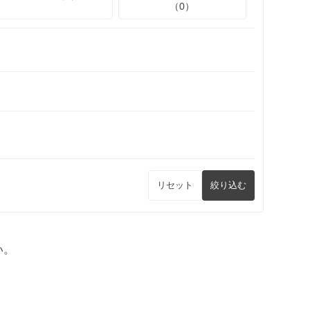
（0）
リセット
絞り込む
い。