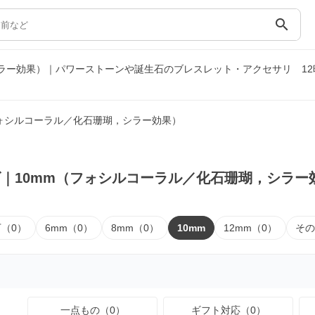
search
シラー効果）｜パワーストーンや誕生石のブレスレット・アクセサリ
1
フォシルコーラル／化石珊瑚，シラー効果）
｜10mm（フォシルコーラル／化石珊瑚，シラー
下（0）
6mm（0）
8mm（0）
10mm
12mm（0）
その
一点もの（0）
ギフト対応（0）