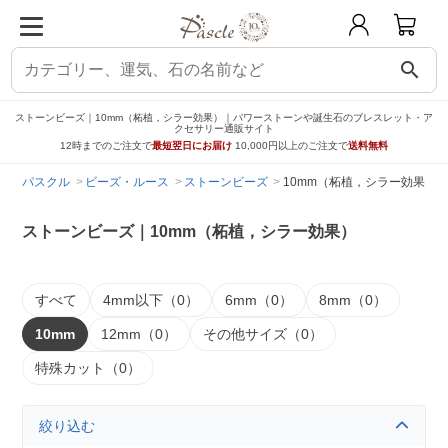
search
ストーンビーズ｜10mm（柘植，シラー効果）｜パワーストーンや誕生石のブレスレット・ア
クセサリー通販サイト
12時までのご注文で
最短翌日にお届け
10,000円以上のご注文で
送料無料
パスクル
ビーズ・ルース
ストーンビーズ
10mm（柘植，シラー効果）
ストーンビーズ｜10mm（柘植，シラー効果）
すべて
4mm以下（0）
6mm（0）
8mm（0）
10mm
12mm（0）
その他サイズ（0）
特殊カット（0）
絞り込む