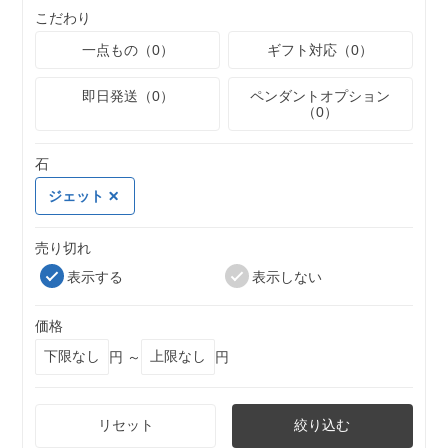
こだわり
一点もの（0）
ギフト対応（0）
即日発送（0）
ペンダントオプション
（0）
石
ジェット
売り切れ
表示する
表示しない
価格
円 ～
円
リセット
絞り込む