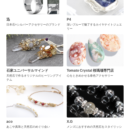
迅
P4
日本石×シルバーアクセサリーのブランド
深いブルーで魅了するカイヤナイトジュエ
リー
石家ユニバーサルマインド
Tomato Crystal 桜瑪瑙専門店
天然石で作るオリジナルのヒーリングアイ
心をときめかせる春色アクセサリー
テム
aco
X.G
あこや真珠と天然石のめぐり会い
メンズにおすすめの天然石をスタイリッシ