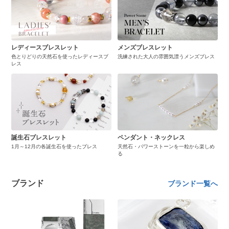
レディースブレスレット
メンズブレスレット
色とりどりの天然石を使ったレディースブ
洗練された大人の雰囲気漂うメンズブレス
レス
誕生石ブレスレット
ペンダント・ネックレス
1月～12月の各誕生石を使ったブレス
天然石・パワーストーンを一粒から楽しめ
る
ブランド
ブランド一覧へ