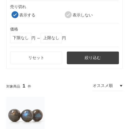
売り切れ
表示する
表示しない
価格
円 ～
円
リセット
絞り込む
1